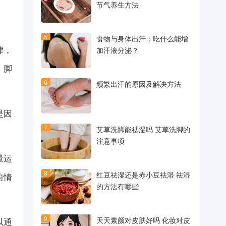
节气养生方法
5
食物与身体出汗：吃什么能增
律，
加汗液分泌？
。脚
6
频繁出汗的原因及解决方法
是因
7
艾草洗脚能祛湿吗 艾草洗脚的
。
注意事项
量运
8
红豆祛湿还是赤小豆袪湿 祛湿
的情
的方法有哪些
9
以通
天天素颜对皮肤好吗 化妆对皮