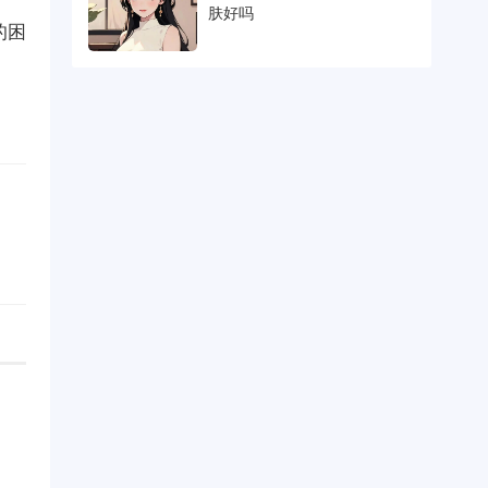
肤好吗
的困