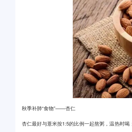
秋季补肺“食物”——杏仁
杏仁最好与薏米按1:5的比例一起熬粥，温热时