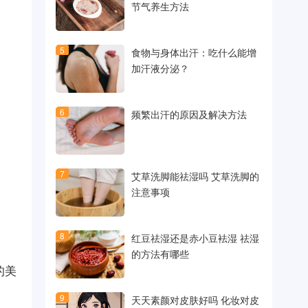
节气养生方法
5
食物与身体出汗：吃什么能增
加汗液分泌？
6
频繁出汗的原因及解决方法
7
艾草洗脚能祛湿吗 艾草洗脚的
注意事项
8
红豆祛湿还是赤小豆袪湿 祛湿
的方法有哪些
的美
9
天天素颜对皮肤好吗 化妆对皮