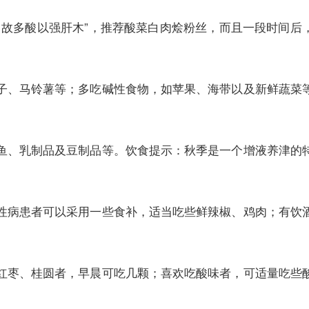
，故多酸以强肝木”，推荐酸菜白肉烩粉丝，而且一段时间后
子、马铃薯等；多吃碱性食物，如苹果、海带以及新鲜蔬菜
鱼、乳制品及豆制品等。饮食提示：秋季是一个增液养津的
性病患者可以采用一些食补，适当吃些鲜辣椒、鸡肉；有饮
红枣、桂圆者，早晨可吃几颗；喜欢吃酸味者，可适量吃些