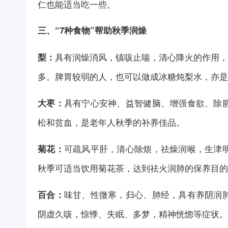
仁也能适当吃一些。
三、“7种食物”帮助秋季润燥
具有润燥消风，镇咳止喘，清心降火的作用，
梨：
多。脾胃较弱的人，也可以做成冰糖炖梨水，亦是
具有宁心安神、益智健脑、增强食欲、除
大枣：
松和贫血，是老年人秋季的补养佳品。
可疏风平肝，清心除烦，祛燥润喉，生津
菊花：
秋季可适当饮用菊花茶，达到祛火润肺的保养目的
味甘、性微寒，归心、肺经，具有养阴润
百合：
阴虚久咳，惊悸、失眠、多梦，精神恍惚等症状。