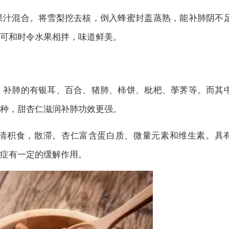
果汁混合。将雪梨挖去核，倒入蜂蜜封盖蒸熟，能补肺阴不
可和时令水果相拌，味道鲜美。
。补肺的有银耳、百合、猪肺、柿饼、枇杷、荸荠等。而其
种，甜杏仁滋润补肺功效更强。
清积食，散滞。杏仁富含蛋白质、微量元素和维生素。具
症有一定的缓解作用。