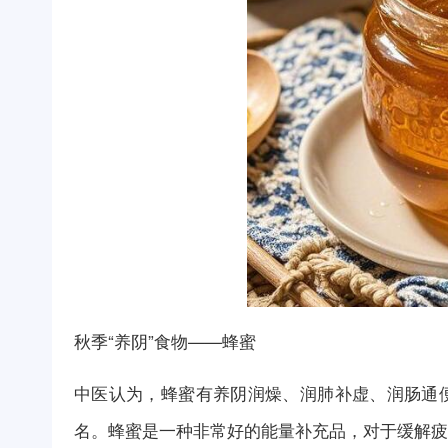
秋季“养阴”食物——蜂蜜
中医认为，蜂蜜有养阴润燥、润肺补虚、润肠通便
名。蜂蜜是一种非常好的能量补充品，对于缓解疲