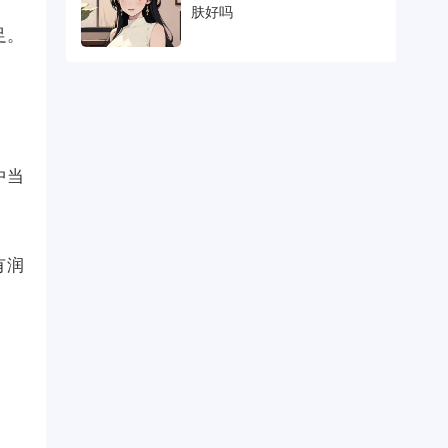
肤好吗
足。
中当
有润