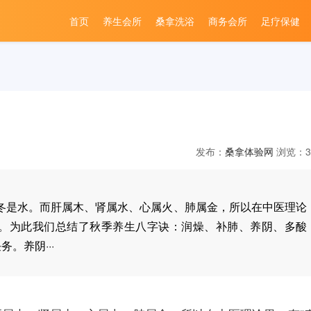
首页
养生会所
桑拿洗浴
商务会所
足疗保健
发布：
桑拿体验网
浏览：3
冬是水。而肝属木、肾属水、心属火、肺属金，所以在中医理论
说。为此我们总结了秋季养生八字诀：润燥、补肺、养阴、多酸
。养阴···