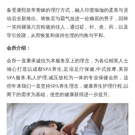
备受康熙皇帝青睐的理疗方式，融入印度瑜伽的柔美与灵
动后全新推出。将恢宏与霸气放进一处幽居的男子，回眸
一笑间褪落六宫粉黛的佳人，通过砭、针、灸、药，以及
导引按跷，从而恢复和保持生理的均衡与平和。
会所
介绍：
会所
一直秉承诚信为本服务至上的理念，为各位精英人士
倾心打造以成都SPA养生,足浴足疗保健,中式按摩,美容
SPA服务,私人护理,减压放松为一体的专业保健
会所
，这
些年来我们一直坚持SPA养生理念，健康养生护理疗程,以
阁下的需求为基础，使您的健康获得进一步提升。