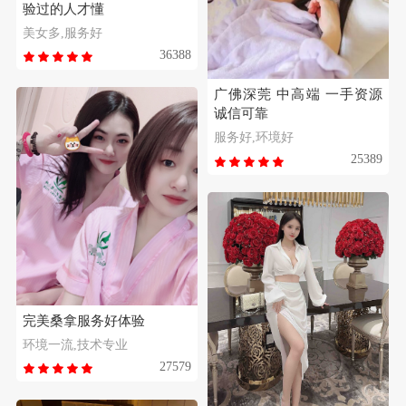
验过的人才懂
美女多,服务好
36388
广佛深莞 中高端 一手资源
诚信可靠
服务好,环境好
25389
完美桑拿服务好体验
环境一流,技术专业
27579