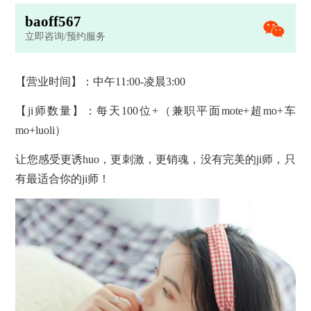
b
a
o
f
f
5
6
7
立即咨询/预约服务
【营业时间】：中午11:00-凌晨3:00
【ji师数量】：每天100位+（兼职平面mote+超mo+车
mo+luoli）
让您感受更诱huo，更刺激，更销魂，没有完美的ji师，只
有最适合你的ji师！