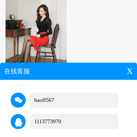
X
在线客服
商务会所推荐
颜值高,服务好
37442
b
a
o
f
f
5
6
7
Copyright © 2008-2026 桑拿体验网 All Rights Reserved.
渝ICP备2025050840号
商务合作
1
1
1
3
7
7
3
9
7
0