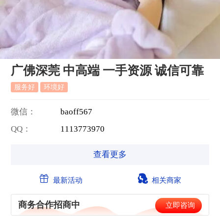
广佛深莞 中高端 一手资源 诚信可靠
服务好
环境好
微信：
b
a
o
f
f
5
6
7
QQ：
1
1
1
3
7
7
3
9
7
0
查看更多
最新活动
相关商家
商务合作招商中
立即咨询