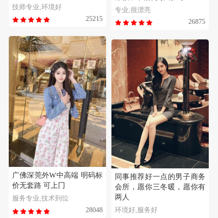
技师专业,环境好
专业,很漂亮
25215
26875
广佛深莞外W中高端 明码标
同事推荐好一点的男子商务
价无套路 可上冂
会所，愿你三冬暖，愿你有
两人
服务专业,技术到位
环境好,服务好
28048