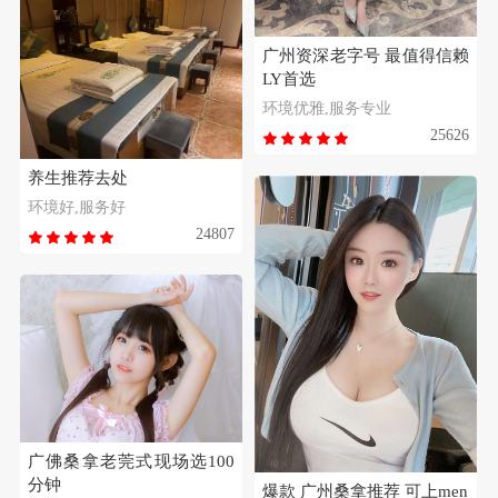
广州资深老字号 最值得信赖
LY首选
环境优雅,服务专业
25626
养生推荐去处
环境好,服务好
24807
广佛桑拿老莞式现场选100
分钟
爆款 广州桑拿推荐 可上men