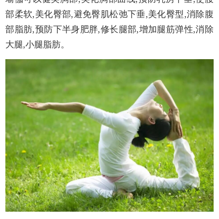
部柔软,美化臀部,避免臀肌松弛下垂,美化臀型,消除腹
部脂肪,预防下半身肥胖,修长腿部,增加腿筋弹性,消除
大腿,小腿脂肪。