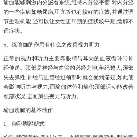
瑜伽能够刺激内分泌看系统,维持内分泌平衡,对内分泌
的一些疾病如糖尿病,甲亢等也有较好的疗效,并通过调
节生理机能,还可以让女性更年期的症状较平顺,缓解不
适症状。
6、练瑜伽的作用有什么之改善视力听力
正常的视力和听力主要靠眼睛与耳朵的血液循环与神
经传送。颈部是神经与血管的必经之地,年纪越大,颈部
失去弹性,神经与血管经过颈部时就会受到滞疑,如此便
会影响听力与视力,而瑜伽体位和瑜伽颈部运动能改善
颈部状况,进而加强视力与听力。
瑜伽瘦腿的基本动作
1、仰卧脚蹬腿式