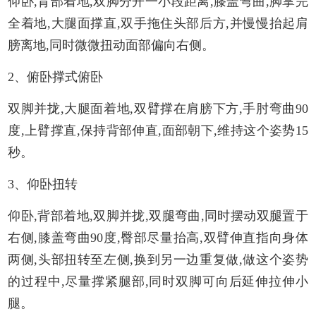
仰卧,背部着地,双脚分开一小段距离,膝盖弯曲,脚掌完
全着地,大腿面撑直,双手拖住头部后方,并慢慢抬起肩
膀离地,同时微微扭动面部偏向右侧。
2、俯卧撑式俯卧
双脚并拢,大腿面着地,双臂撑在肩膀下方,手肘弯曲90
度,上臂撑直,保持背部伸直,面部朝下,维持这个姿势15
秒。
3、仰卧扭转
仰卧,背部着地,双脚并拢,双腿弯曲,同时摆动双腿置于
右侧,膝盖弯曲90度,臀部尽量抬高,双臂伸直指向身体
两侧,头部扭转至左侧,换到另一边重复做,做这个姿势
的过程中,尽量撑紧腿部,同时双脚可向后延伸拉伸小
腿。