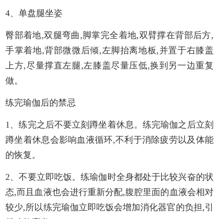
4、单盘腿坐姿
臀部着地,双腿弯曲,脚掌完全着地,双臂撑在背部后方,
手掌着地,背部微微后倾,左脚抬离地板,并置于右膝盖
上方,尽量撑直左腿,左膝盖尽量压低,换到另一边重复
做。
练完瑜伽后的禁忌
1、练完之后不要立刻蹲坐着休息。练完瑜伽之后立刻
蹲坐着休息会影响血液循环,不利于消除疲劳以及体能
的恢复。
2、不要立即吃饭。练瑜伽时全身都处于比较兴奋的状
态,而且血液也会进行重新分配,腹腔里面的血液会相对
较少,所以练完瑜伽立即吃饭会增加消化器官的负担,引