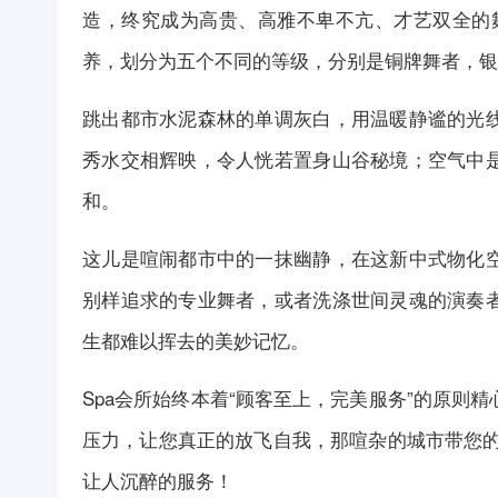
造，终究成为高贵、高雅不卑不亢、才艺双全的
养，划分为五个不同的等级，分别是铜牌舞者，银
跳出都市水泥森林的单调灰白，用温暖静谧的光
秀水交相辉映，令人恍若置身山谷秘境；空气中
和。
这儿是喧闹都市中的一抹幽静，在这新中式物化
别样追求的专业舞者，或者洗涤世间灵魂的演奏
生都难以挥去的美妙记忆。
Spa
会所
始终本着“顾客至上，完美服务”的原则精
压力，让您真正的放飞自我，那喧杂的城市带您的
让人沉醉的服务！