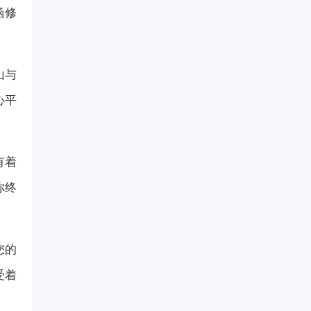
涵修
山与
心平
有着
你终
您的
受着