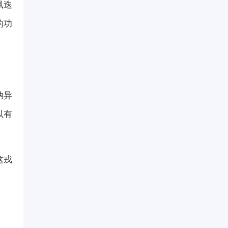
凰迭
的功
纳异
以有
这戎