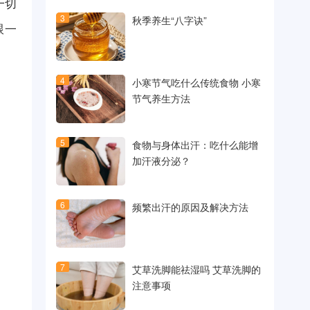
一切
3
秋季养生“八字诀”
跟一
4
小寒节气吃什么传统食物 小寒
节气养生方法
5
食物与身体出汗：吃什么能增
加汗液分泌？
6
频繁出汗的原因及解决方法
7
艾草洗脚能祛湿吗 艾草洗脚的
注意事项