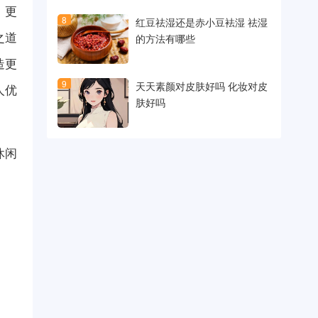
、更
8
红豆祛湿还是赤小豆袪湿 祛湿
之道
的方法有哪些
造更
9
天天素颜对皮肤好吗 化妆对皮
人优
肤好吗
休闲